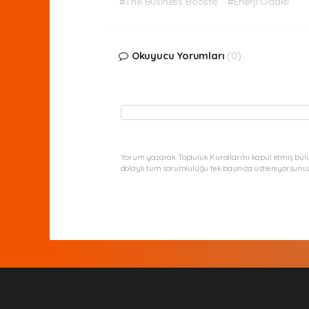
#The Business Booste
#Enerji Odaklı
Okuyucu Yorumları
(0)
Yorum yazarak Topluluk Kuralları’nı kabul etmiş bul
dolaylı tüm sorumluluğu tek başınıza üstleniyorsunuz