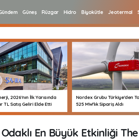
Gündem
Güneş
Rüzgar
Hidro
Biyokütle
Jeotermal
erji, 2026'nın İlk Yarısında
Nordex Grubu Türkiye'den T
r TL Satış Geliri Elde Etti
525 MW'lık Sipariş Aldı
 Odaklı En Büyük Etkinliği Th