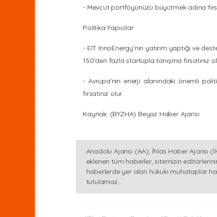
- Mevcut portföyünüzü büyütmek adına fırsat
Politika Yapıcılar:
- EIT InnoEnergy’nin yatırım yaptığı ve deste
150'den fazla startupla tanışma fırsatınız ol
- Avrupa’nın enerji alanındaki önemli politi
fırsatınız olur.
Kaynak: (BYZHA) Beyaz Haber Ajansı
Anadolu Ajansı (AA), İhlas Haber Ajansı (
eklenen tüm haberler, sitemizin editörler
haberlerde yer alan hukuki muhataplar hab
tutulamaz...