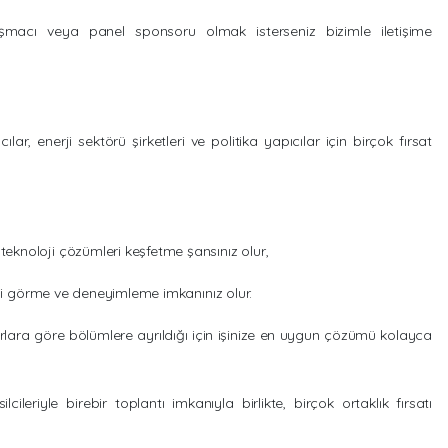
şmacı veya panel sponsoru olmak isterseniz bizimle iletişime
ılar, enerji sektörü şirketleri ve politika yapıcılar için birçok fırsat
teknoloji çözümleri keşfetme şansınız olur,
erini görme ve deneyimleme imkanınız olur.
zarlara göre bölümlere ayrıldığı için işinize en uygun çözümü kolayca
ileriyle birebir toplantı imkanıyla birlikte, birçok ortaklık fırsatı