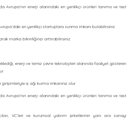
da Avrupa’nın enerji alanındaki en yenilikçi ürünleri tanıma ve test
 Avrupa’daki en yenilikçi startuplara sunma imkanı bulabilirsiniz.
 marka bilinirliğinizi arttırabilirsiniz.
klediği, enerji ve temiz çevre teknolojileri alanında faaliyet gösteren
ur.
 girişimleriyle iş ağı kurma imkanınız olur.
da Avrupa’nın enerji alanındaki en yenilikçi ürünleri tanıma ve test
arı, VC’leri ve kurumsal yatırım şirketlerinin yanı sıra sanayi