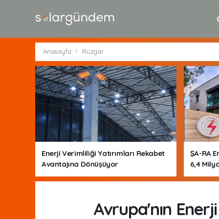
Anasayfa
Rüzgar
Enerji Verimliliği Yatırımları Rekabet
ŞA-RA En
Avantajına Dönüşüyor
6,4 Milya
Avrupa'nın Enerji