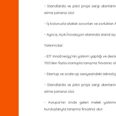
- Standlarda ve pilot proje sergi alanların
etme şansınız olur.
- İş kolunuzla alakalı sorunları ve zorlukları
- Ayrıca, Açık İnovasyon alanında stand açarak
Yatırımcılar:
- EIT InnoEnergy’nin yatırım yaptığı ve deste
150'den fazla startupla tanışma fırsatınız ol
- Startup ve scale-up seviyesindeki teknoloji
- Standlarda ve pilot proje sergi alanların
etme şansınız olur.
- Avrupa’nın önde gelen melek yatırımcıl
kuruluşlarıyla tanışma fırsatınız olur.