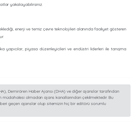
lar yakalayabilirsiniz.
klediği, enerji ve temiz çevre teknolojileri alanında faaliyet gösteren
ur.
ka yapıcılar, piyasa düzenleyicileri ve endüstri liderleri ile tanışma
İHA), Demirören Haber Ajansı (DHA) ve diğer ajanslar tarafından
inin müdahalesi olmadan ajans kanallarından çekilmektedir. Bu
eri geçen ajanslar olup sitemizin hiç bir editörü sorumlu