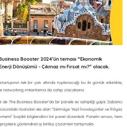
Business Booster 2024’ün teması “Ekonomik
Enerji Dönüşümü - Çıkmaz mı Fırsat mı?” olacak.
startupının tek bir çatı altında toplanacağı bu iki günlük etkinlikte,
 ve networking imkanlarına da sahip olacaksınız.
ket de The Business Booster’da bir panele ev sahipliği yaptı. Sabancı
nusundaki nüansları ele alan “Sermaye: Yeşil İnovasyonlar ve İhtiyaç
temi” başlıklı bilgilendirici bir panel düzenledi. Panelin amacı, hem
rojelere yönlendiren iş birlikçi çözümleri tartışmaktı.