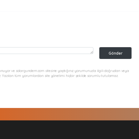
Gönder
unuyor ve solargundem.com sitesine yaptığınız yorumunuzla ilgili doğrudan veya
. Yazılan tüm yorumlardan site yönetimi hiçbir şekilde sorumlu tutulamaz.