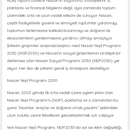
Açılış raporu sadece Nissan'ın vizyonunu, stratejilerini, iş
planlarını ve finansal bilgilerini değil, aynı zamanda toplum
üzerindeki orta ve uzun vadeli etkisini de sunuyor. Nissan,
çeşitli faaliyetlerle güvenli ve emniyetli toplumlar yaratmayı,
toplumun ilerlemesine katkıda bulunmayı ve doğanın ile
ekosistemlerin yenilenmesine yardımcı olmayı amaçlıyor.
Şirketin girişimleri arasında beşinci nesil Nissan Yeşil Programı
2030 (NGP2030) ve Nissan'ın sosyal girişimlerinin stratejik bir
derlemesi olan Nissan Sosyal Programı 2030 (NSP2030) yer
alıyor. Her ikisi de şirketin genel iş stratejisini destekliyor.
Nissan Yeşil Programı 2030
Nissan, 2002 yılında ilk orta vadeli çevre eylem planı olan
Nissan Yeşil Programı'nı (NGP) açıklamış ve o zamandan bu
yana "insanlar, araçlar ve doğanın ortak yaşamı" şeklindeki
uzun soluklu çevre felsefesini gerçekleştirmek için çalışıyor.
Yeni Nissan Yeşil Programı, NGP2030’da ise ise iklim değişikliği,