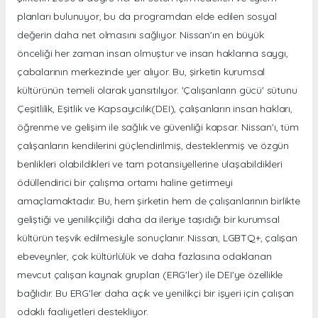
planları bulunuyor, bu da programdan elde edilen sosyal
değerin daha net olmasını sağlıyor. Nissan'ın en büyük
önceliği her zaman insan olmuştur ve insan haklarına saygı,
çabalarının merkezinde yer alıyor. Bu, şirketin kurumsal
kültürünün temeli olarak yansıtılıyor. 'Çalışanların gücü' sütunu
Çeşitlilik, Eşitlik ve Kapsayıcılık(DEI), çalışanların insan hakları,
öğrenme ve gelişim ile sağlık ve güvenliği kapsar. Nissan'ı, tüm
çalışanların kendilerini güçlendirilmiş, desteklenmiş ve özgün
benlikleri olabildikleri ve tam potansiyellerine ulaşabildikleri
ödüllendirici bir çalışma ortamı haline getirmeyi
amaçlamaktadır. Bu, hem şirketin hem de çalışanlarının birlikte
geliştiği ve yenilikçiliği daha da ileriye taşıdığı bir kurumsal
kültürün teşvik edilmesiyle sonuçlanır. Nissan, LGBTQ+, çalışan
ebeveynler, çok kültürlülük ve daha fazlasına odaklanan
mevcut çalışan kaynak grupları (ERG'ler) ile DEI'ye özellikle
bağlıdır. Bu ERG'ler daha açık ve yenilikçi bir işyeri için çalışan
odaklı faaliyetleri destekliyor.