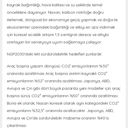
kaynak bağımlılığı, hava kalitesi ve su şeklinde temel
önceliklere dayanıyor. Nissan, karbon nötrlüğe doğru
ilerlemek, döngüsel bir ekonomiye geçiş yapmak ve doğa ile
ekosistemler üzerindeki bağımlılığı ve etkiyi en aza indirmek
için küresel sıcaklık artışını 1,5 santigrat derece ve altıyla
sınırlayan bir senaryoya uyum sağlamaya çalışıyor.
NGP2030'daki kilit sürdürülebilirlik hedefleri şunlardır:
Araç başına yaşam döngüsü CO2¹ emisyonlarının %30²
oranında azaltılması Araç başına üretim kaynaklı CO2²
emisyonlarının %52² oranında azaltılması Japonya, ABD,
Avrupa ve Çin gibi dört büyük pazarda yeni modeller için araç
başına sürüş CO2² emisyonlarının %50² oranında azaltılması.
Buna ek olarak, Nissan küresel olarak aynı kategorideki CO2²
emisyonlarını %32,5² oranında azaltacaktır. Japonya, ABD,
Avrupa ve Çin'de sürdürülebilir malzeme oranının %40'a
çıkarılması