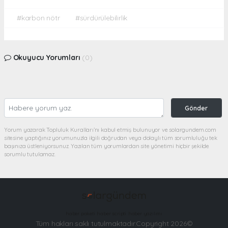
#karbon nötr
#sürdürülebilirlik
Okuyucu Yorumları
(0)
Gönder
Yorum yazarak Topluluk Kuralları’nı kabul etmiş bulunuyor ve solargundem.com
sitesine yaptığınız yorumunuzla ilgili doğrudan veya dolaylı tüm sorumluluğu tek
başınıza üstleniyorsunuz. Yazılan tüm yorumlardan site yönetimi hiçbir şekilde
sorumlu tutulamaz.
haber paketi
haber scripti
haber yazılımı
Tüm hakları saklı tutulmaktadır.Copyright 2026©