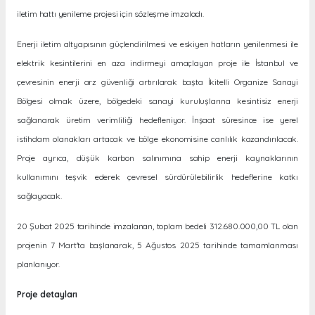
iletim hattı yenileme projesi için sözleşme imzaladı.
Enerji iletim altyapısının güçlendirilmesi ve eskiyen hatların yenilenmesi ile
elektrik kesintilerini en aza indirmeyi amaçlayan proje ile İstanbul ve
çevresinin enerji arz güvenliği artırılarak başta İkitelli Organize Sanayi
Bölgesi olmak üzere, bölgedeki sanayi kuruluşlarına kesintisiz enerji
sağlanarak üretim verimliliği hedefleniyor. İnşaat süresince ise yerel
istihdam olanakları artacak ve bölge ekonomisine canlılık kazandırılacak.
Proje ayrıca, düşük karbon salınımına sahip enerji kaynaklarının
kullanımını teşvik ederek çevresel sürdürülebilirlik hedeflerine katkı
sağlayacak.
20 Şubat 2025 tarihinde imzalanan, toplam bedeli 312.680.000,00 TL olan
projenin 7 Mart’ta başlanarak, 5 Ağustos 2025 tarihinde tamamlanması
planlanıyor.
Proje detayları