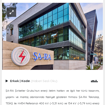
Erkek
|
Kadın
(Haberi Sesli Oku)
ŞA-RA Şirketler Grubu’nun enerji iletim hatları ve ilgili her türlü tasarımı,
yapımı ve montaj alanlarında faaliyet gösteren firması ŞA-RA Teknoloji,
TEİAŞ ile H.454 Referanslı 400 kV (~5,31 km) ve 154 kV (~5,79 km) enerji