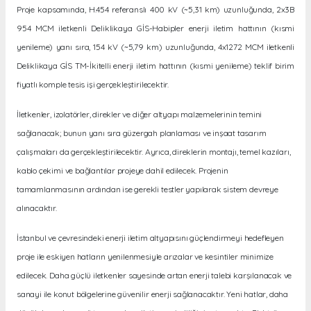
Proje kapsamında, H.454 referanslı 400 kV (~5,31 km) uzunluğunda, 2x3B
954 MCM iletkenli Deliklikaya GİS-Habipler enerji iletim hattının (kısmi
yenileme) yanı sıra, 154 kV (~5,79 km) uzunluğunda, 4x1272 MCM iletkenli
Deliklikaya GİS TM-İkitelli enerji iletim hattının (kısmi yenileme) teklif birim
fiyatlı komple tesis işi gerçekleştirilecektir.
İletkenler, izolatörler, direkler ve diğer altyapı malzemelerinin temini
sağlanacak; bunun yanı sıra güzergah planlaması ve inşaat tasarım
çalışmaları da gerçekleştirilecektir. Ayrıca, direklerin montajı, temel kazıları,
kablo çekimi ve bağlantılar projeye dahil edilecek. Projenin
tamamlanmasının ardından ise gerekli testler yapılarak sistem devreye
alınacaktır.
İstanbul ve çevresindeki enerji iletim altyapısını güçlendirmeyi hedefleyen
proje ile eskiyen hatların yenilenmesiyle arızalar ve kesintiler minimize
edilecek. Daha güçlü iletkenler sayesinde artan enerji talebi karşılanacak ve
sanayi ile konut bölgelerine güvenilir enerji sağlanacaktır. Yeni hatlar, daha